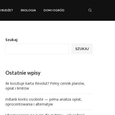
 I BUDŻET
EKOLOGIA
DOM I OGRÓD
Szukaj
SZUKAJ
Ostatnie wpisy
Ile kosztuje karta Revolut? Pełny cennik planów,
opłat i limitów
mBank konto osobiste — pełna analiza opłat,
oprocentowania i alternatyw