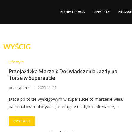
BIZNES I PRACA
LIFESTYLE
FINANSE
:
WYŚCIG
Lifestyle
Przejażdżka Marzeń: Doświadczenia Jazdy po
Torze w Superaucie
przez
admin
2023-11-27
Jazda po torze wyścigowym w superaucie to marzenie wielu
pasjonatów motoryzacji, oferujące nie tylko adrenalinę, …
CZYTAJ