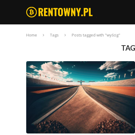
Home
Tags
Posts tagged with "wyścig"
TAG