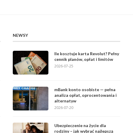
NEWSY
Ile kosztuje karta Revolut? Pełny
cennik planów, opłat i limitów
2026-07-25
mBank konto osobiste — pełna
analiza opłat, oprocentowania i
alternatyw
2026-07-20
Ubezpieczenie na życie dla
rodziny – jak wybrać najlepszą