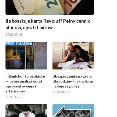
Ile kosztuje karta Revolut? Pełny cennik
planów, opłat i limitów
2026-07-25
mBank konto osobiste
Ubezpieczenie na życie
— pełna analiza opłat,
dla rodziny – jak wybrać
oprocentowania i
najlepszą polisę
alternatyw
2026-04-07
2026-07-20