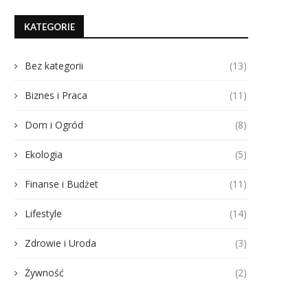
KATEGORIE
Bez kategorii
(13)
Biznes i Praca
(11)
Dom i Ogród
(8)
Ekologia
(5)
Finanse i Budżet
(11)
Lifestyle
(14)
Zdrowie i Uroda
(3)
Żywność
(2)