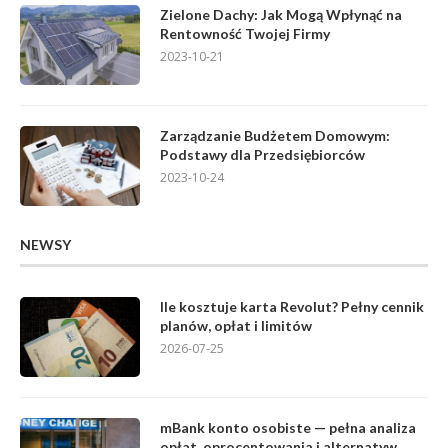
Zielone Dachy: Jak Mogą Wpłynąć na
Rentowność Twojej Firmy
2023-10-21
Zarządzanie Budżetem Domowym:
Podstawy dla Przedsiębiorców
2023-10-24
NEWSY
Ile kosztuje karta Revolut? Pełny cennik
planów, opłat i limitów
2026-07-25
mBank konto osobiste — pełna analiza
opłat, oprocentowania i alternatyw