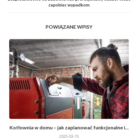
zapobiec wypadkom
POWIĄZANE WPISY
Kotłownia w domu – jak zaplanować funkcjonalne i...
E
2025-03-15