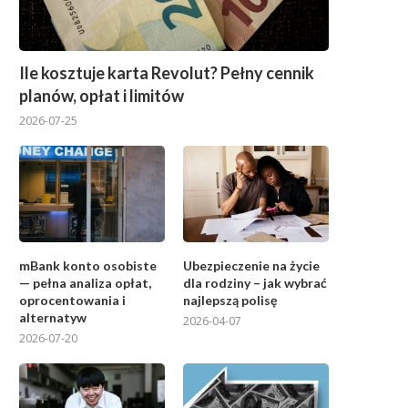
Ile kosztuje karta Revolut? Pełny cennik
planów, opłat i limitów
2026-07-25
mBank konto osobiste
Ubezpieczenie na życie
— pełna analiza opłat,
dla rodziny – jak wybrać
oprocentowania i
najlepszą polisę
alternatyw
2026-04-07
2026-07-20