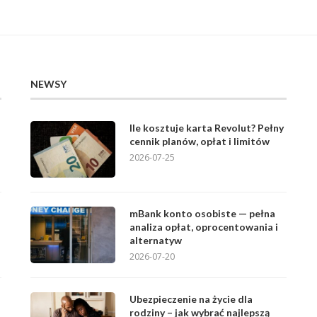
NEWSY
Ile kosztuje karta Revolut? Pełny
cennik planów, opłat i limitów
2026-07-25
mBank konto osobiste — pełna
analiza opłat, oprocentowania i
alternatyw
2026-07-20
Ubezpieczenie na życie dla
rodziny – jak wybrać najlepszą