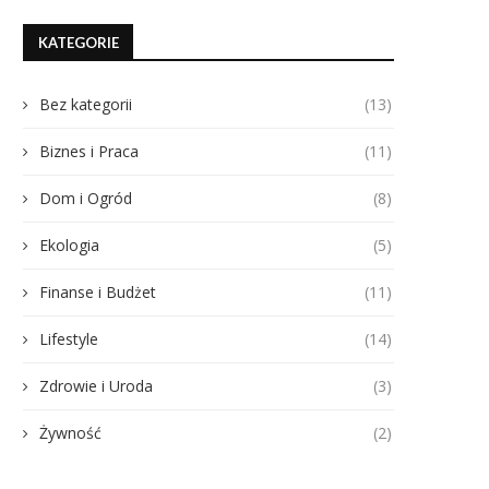
KATEGORIE
Bez kategorii
(13)
Biznes i Praca
(11)
Dom i Ogród
(8)
Ekologia
(5)
Finanse i Budżet
(11)
Lifestyle
(14)
Zdrowie i Uroda
(3)
Żywność
(2)