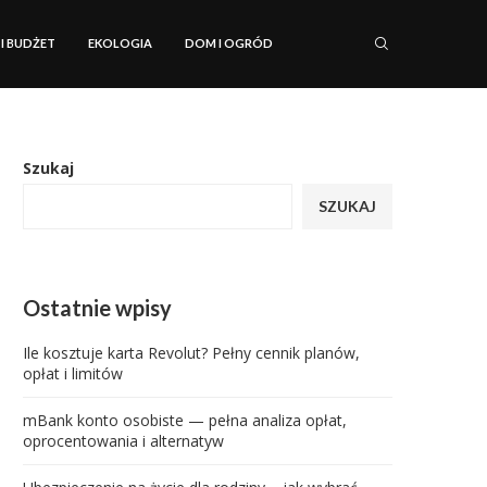
 I BUDŻET
EKOLOGIA
DOM I OGRÓD
Szukaj
SZUKAJ
Ostatnie wpisy
Ile kosztuje karta Revolut? Pełny cennik planów,
opłat i limitów
mBank konto osobiste — pełna analiza opłat,
oprocentowania i alternatyw