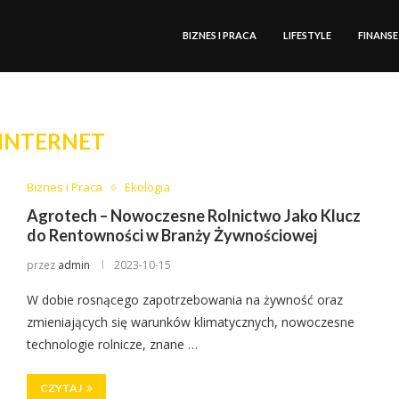
BIZNES I PRACA
LIFESTYLE
FINANSE
INTERNET
Biznes i Praca
Ekologia
Agrotech – Nowoczesne Rolnictwo Jako Klucz
do Rentowności w Branży Żywnościowej
przez
admin
2023-10-15
W dobie rosnącego zapotrzebowania na żywność oraz
zmieniających się warunków klimatycznych, nowoczesne
technologie rolnicze, znane …
CZYTAJ