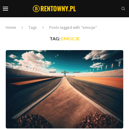
Home
Tags
Posts tagged with "emocje"
TAG:
EMOCJE