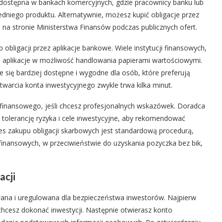
st dostępna w bankach komercyjnych, gdzie pracownicy banku lub
iego produktu. Alternatywnie, możesz kupić obligacje przez
na stronie Ministerstwa Finansów podczas publicznych ofert.
bligacji przez aplikacje bankowe. Wiele instytucji finansowych,
je aplikacje w możliwość handlowania papierami wartościowymi.
 się bardziej dostępne i wygodne dla osób, które preferują
otwarcia konta inwestycyjnego zwykle trwa kilka minut.
inansowego, jeśli chcesz profesjonalnych wskazówek. Doradca
tolerancję ryzyka i cele inwestycyjne, aby rekomendować
ces zakupu obligacji skarbowych jest standardową procedurą,
ansowych, w przeciwieństwie do uzyskania pozyczka bez bik,
acji
wana i uregulowana dla bezpieczeństwa inwestorów. Najpierw
chcesz dokonać inwestycji. Następnie otwierasz konto