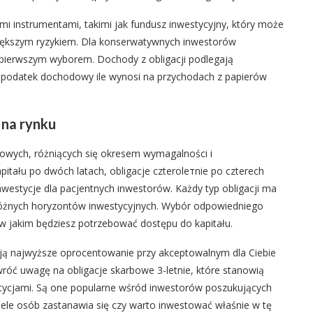
i instrumentami, takimi jak fundusz inwestycyjny, który może
większym ryzykiem. Dla konserwatywnych inwestorów
ą pierwszym wyborem. Dochody z obligacji podlegają
i podatek dochodowy ile wynosi na przychodach z papierów
 na rynku
rbowych, różniących się okresem wymagalności i
itału po dwóch latach, obligacje czteroleтnie po czterech
inwestycje dla pacjentnych inwestorów. Każdy typ obligacji ma
 różnych horyzontów inwestycyjnych. Wybór odpowiedniego
w jakim będziesz potrzebować dostępu do kapitału.
rują najwyższe oprocentowanie przy akceptowalnym dla Ciebie
róć uwagę na obligacje skarbowe 3-letnie, które stanowią
ycjami. Są one popularne wśród inwestorów poszukujących
le osób zastanawia się czy warto inwestować właśnie w tę