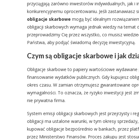
przyciągają zarówno inwestorów indywidualnych, jak i i
konkurencyjnemu oprocentowaniu. Jeśli zastanawiasz si
obligacje skarbowe
mogą być idealnym rozwiązaniem 
obligacji skarbowych wymaga jednak wiedzy na temat d
przeprowadzimy Cię przez wszystko, co musisz wiedzi
Państwa, aby podjąć świadomą decyzję inwestycyjną.
Czym są obligacje skarbowe i jak dzi
Obligacje skarbowe to papiery wartościowe wydawane 
finansowanie wydatków publicznych. Gdy kupujesz obli
okres czasu. W zamian otrzymujesz gwarantowane opro
wymagalności. To oznacza, że ryzyko inwestycji jest 
nie prywatna firma.
System emisji obligacji skarbowych jest przejrzysty i 
obligacji ma ustalone warunki, w tym okresy sprzedaż
kupować obligacje bezpośrednio w bankach, przez plat
przez Ministerstwo Finansów. Proces zakupu jest stos