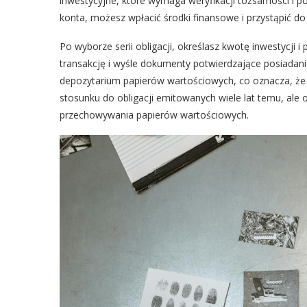
inwestycyjne, które wymaga weryfikacji tożsamości i 
konta, możesz wpłacić środki finansowe i przystąpić do
Po wyborze serii obligacji, określasz kwotę inwestycji 
transakcję i wyśle dokumenty potwierdzające posiadanie
depozytarium papierów wartościowych, co oznacza, że 
stosunku do obligacji emitowanych wiele lat temu, ale 
przechowywania papierów wartościowych.