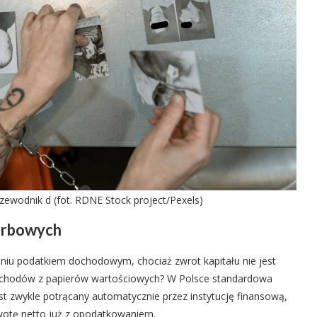
zewodnik d (fot. RDNE Stock project/Pexels)
arbowych
niu podatkiem dochodowym, chociaż zwrot kapitału nie jest
ychodów z papierów wartościowych? W Polsce standardowa
st zwykle potrącany automatycznie przez instytucję finansową,
kwotę netto już z opodatkowaniem.