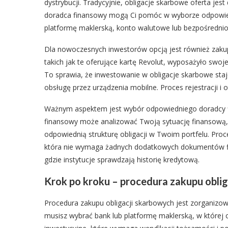
dystrybucji. Tradycyjnie, obligacje skarbowe oferta je
doradca finansowy mogą Ci pomóc w wyborze odpowiedn
platformę maklerską, konto walutowe lub bezpośrednio 
Dla nowoczesnych inwestorów opcją jest również zakup o
takich jak te oferujące kartę Revolut, wyposażyło swo
To sprawia, że inwestowanie w obligacje skarbowe staje
obsługę przez urządzenia mobilne. Proces rejestracji i 
Ważnym aspektem jest wybór odpowiedniego doradcy f
finansowy może analizować Twoją sytuację finansową, 
odpowiednią strukturę obligacji w Twoim portfelu. Pro
która nie wymaga żadnych dodatkowych dokumentów fin
gdzie instytucje sprawdzają historię kredytową.
Krok po kroku – procedura zakupu oblig
Procedura zakupu obligacji skarbowych jest zorganizo
musisz wybrać bank lub platformę maklerską, w której 