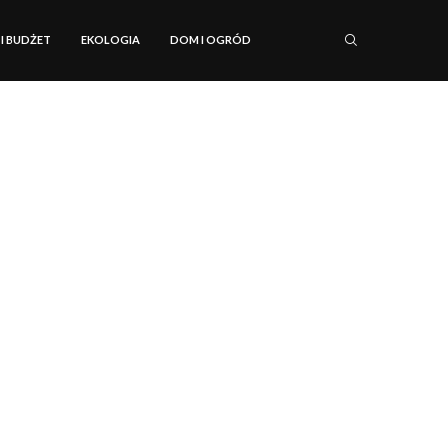
 I BUDŻET
EKOLOGIA
DOM I OGRÓD