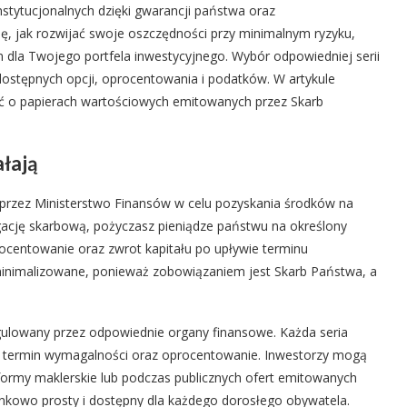
nstytucjonalnych dzięki gwarancji państwa oraz
ę, jak rozwijać swoje oszczędności przy minimalnym ryzyku,
dla Twojego portfela inwestycyjnego. Wybór odpowiedniej serii
ostępnych opcji, oprocentowania i podatków. W artykule
eć o papierach wartościowych emitowanych przez Skarb
ałają
przez Ministerstwo Finansów w celu pozyskania środków na
gację skarbową, pożyczasz pieniądze państwu na określony
centowanie oraz zwrot kapitału po upływie terminu
zminimalizowane, ponieważ zobowiązaniem jest Skarb Państwa, a
regulowany przez odpowiednie organy finansowe. Każda seria
y, termin wymagalności oraz oprocentowanie. Inwestorzy mogą
formy maklerskie lub podczas publicznych ofert emitowanych
unkowo prosty i dostępny dla każdego dorosłego obywatela.