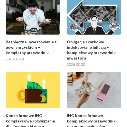
Bezpieczne inwestowanie z
Obligacje skarbowe
pewnym zyskiem –
indeksowane inflacją –
kompletny przewodnik
kompleksowy przewodnik
inwestora
2026-03-24
2026-03-23
Konto firmowe ING –
ING konto firmowe –
kompleksowe rozwiązanie
kompleksowy przewodnik
dla Twojego biznesu
dla przedsiębiorców