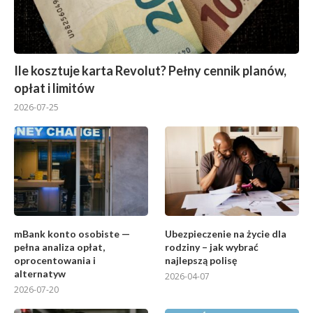
Ile kosztuje karta Revolut? Pełny cennik planów,
opłat i limitów
2026-07-25
mBank konto osobiste —
Ubezpieczenie na życie dla
pełna analiza opłat,
rodziny – jak wybrać
oprocentowania i
najlepszą polisę
alternatyw
2026-04-07
2026-07-20